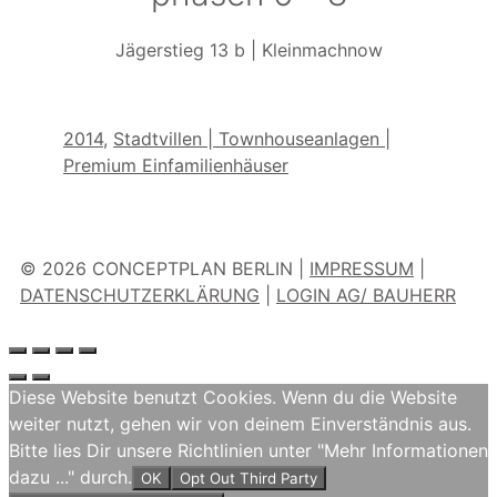
Jägerstieg 13 b | Kleinmachnow
Kategorien
2014
,
Stadtvillen | Townhouseanlagen |
Premium Einfamilienhäuser
© 2026 CONCEPTPLAN BERLIN |
IMPRESSUM
|
DATENSCHUTZERKLÄRUNG
|
LOGIN AG/ BAUHERR
Diese Website benutzt Cookies. Wenn du die Website
weiter nutzt, gehen wir von deinem Einverständnis aus.
Bitte lies Dir unsere Richtlinien unter "Mehr Informationen
dazu ..." durch.
OK
Opt Out Third Party