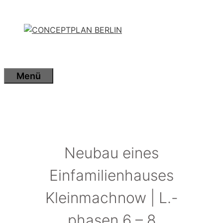
Zum
Inhalt
springen
Menü
Neubau eines
Einfamilienhauses
Kleinmachnow | L.-
phasen 6 – 8