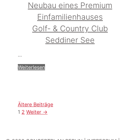
Neubau eines Premium
Einfamilienhauses
Golf- & Country Club
Seddiner See
…
Weiterlesen
Ältere Beiträge
Seite
Seite
1
2
Weiter
→