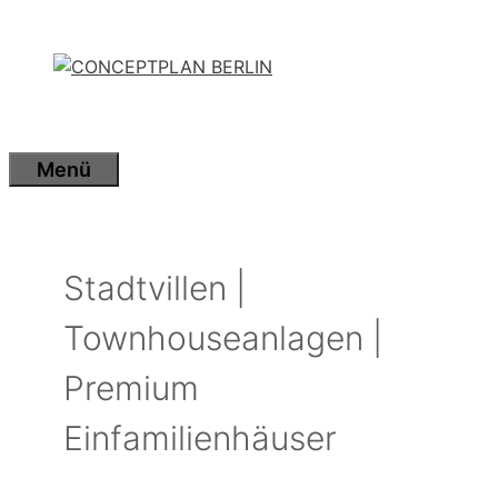
Zum
Inhalt
springen
Menü
Stadtvillen |
Townhouseanlagen |
Premium
Einfamilienhäuser